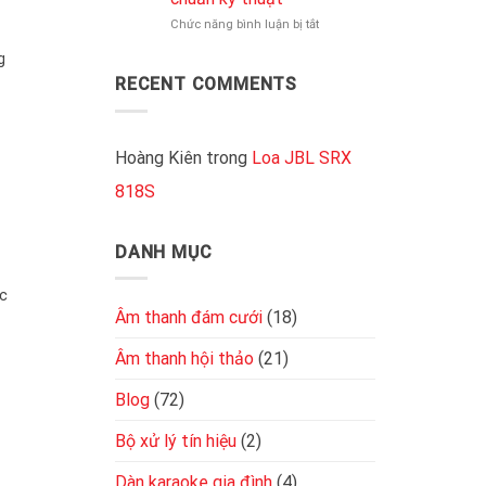
là
nhất
ở
Chức năng bình luận bị tắt
gì?
hiện
Cách
Độ
nay
g
đấu
nhạy
4
bao
RECENT COMMENTS
loa
nhiêu
vào
là
cục
tốt
đẩy
Hoàng Kiên
trong
Loa JBL SRX
2
818S
kênh
đơn
giản,
chuẩn
DANH MỤC
kỹ
thuật
c
Âm thanh đám cưới
(18)
Âm thanh hội thảo
(21)
Blog
(72)
Bộ xử lý tín hiệu
(2)
Dàn karaoke gia đình
(4)