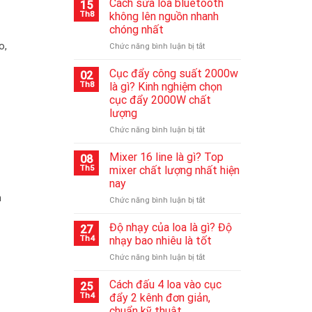
Cách sửa loa bluetooth
15
Th8
không lên nguồn nhanh
chóng nhất
o,
ở
Chức năng bình luận bị tắt
Cách
sửa
Cục đẩy công suất 2000w
02
loa
Th8
là gì? Kinh nghiệm chọn
bluetooth
cục đẩy 2000W chất
không
lượng
lên
nguồn
ở
Chức năng bình luận bị tắt
nhanh
Cục
chóng
đẩy
Mixer 16 line là gì? Top
08
nhất
công
Th5
mixer chất lượng nhất hiện
suất
nay
2000w
h
ở
Chức năng bình luận bị tắt
là
Mixer
gì?
16
Kinh
Độ nhạy của loa là gì? Độ
27
line
nghiệm
Th4
nhạy bao nhiêu là tốt
là
chọn
ở
Chức năng bình luận bị tắt
gì?
cục
Độ
Top
đẩy
nhạy
Cách đấu 4 loa vào cục
mixer
2000W
25
của
chất
chất
Th4
đẩy 2 kênh đơn giản,
loa
lượng
lượng
chuẩn kỹ thuật