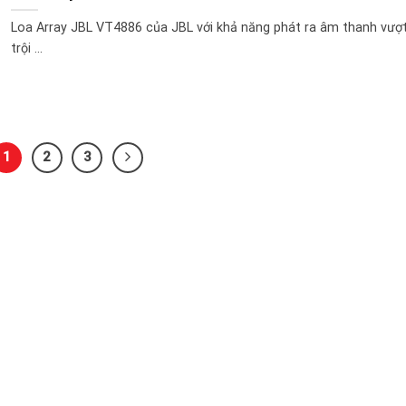
Loa Array JBL VT4886 của JBL với khả năng phát ra âm thanh vượ
trội ...
1
2
3