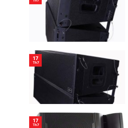
Th7
17
Th7
17
Th7