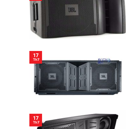
17
Th7
17
Th7