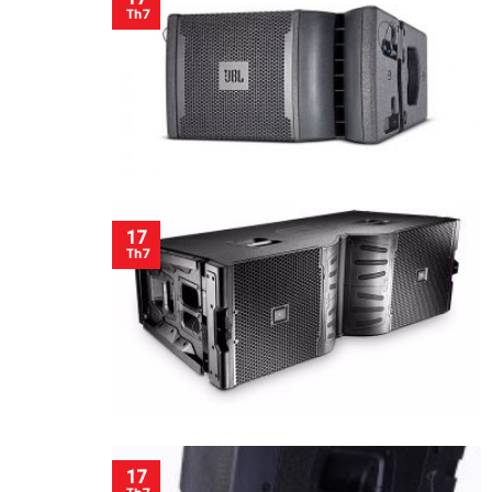
Th7
17
Th7
17