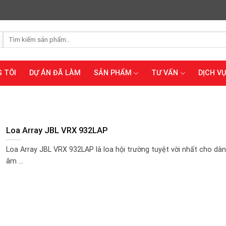
Tìm
kiếm:
 TÔI
DỰ ÁN ĐÃ LÀM
SẢN PHẨM
TƯ VẤN
DỊCH VỤ
Loa Array JBL VRX 932LAP
Loa Array JBL VRX 932LAP là loa hội trường tuyệt vời nhất cho dàn
âm ...