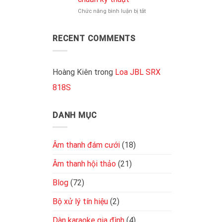
là
nhất
ở
Chức năng bình luận bị tắt
gì?
hiện
Cách
Độ
nay
đấu
nhạy
4
bao
RECENT COMMENTS
loa
nhiêu
vào
là
cục
tốt
đẩy
Hoàng Kiên
trong
Loa JBL SRX
2
818S
kênh
đơn
giản,
chuẩn
DANH MỤC
kỹ
thuật
Âm thanh đám cưới
(18)
Âm thanh hội thảo
(21)
Blog
(72)
Bộ xử lý tín hiệu
(2)
Dàn karaoke gia đình
(4)