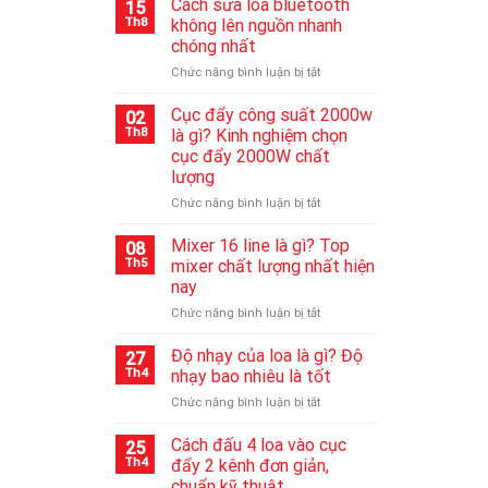
Cách sửa loa bluetooth
15
Th8
không lên nguồn nhanh
chóng nhất
ở
Chức năng bình luận bị tắt
.
Cách
sửa
Cục đẩy công suất 2000w
02
loa
Th8
là gì? Kinh nghiệm chọn
bluetooth
cục đẩy 2000W chất
không
lượng
lên
nguồn
ở
Chức năng bình luận bị tắt
nhanh
Cục
chóng
đẩy
Mixer 16 line là gì? Top
08
nhất
công
Th5
mixer chất lượng nhất hiện
suất
nay
2000w
ở
Chức năng bình luận bị tắt
là
Mixer
gì?
16
Kinh
Độ nhạy của loa là gì? Độ
27
line
nghiệm
Th4
nhạy bao nhiêu là tốt
là
chọn
ở
Chức năng bình luận bị tắt
gì?
cục
Độ
Top
đẩy
nhạy
Cách đấu 4 loa vào cục
mixer
2000W
25
của
chất
chất
Th4
đẩy 2 kênh đơn giản,
loa
lượng
lượng
chuẩn kỹ thuật