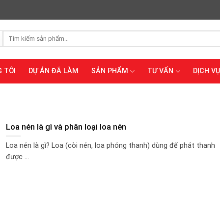
Tìm
kiếm:
 TÔI
DỰ ÁN ĐÃ LÀM
SẢN PHẨM
TƯ VẤN
DỊCH VỤ
Loa nén là gì và phân loại loa nén
Loa nén là gì? Loa (còi nén, loa phóng thanh) dùng để phát thanh
được ...