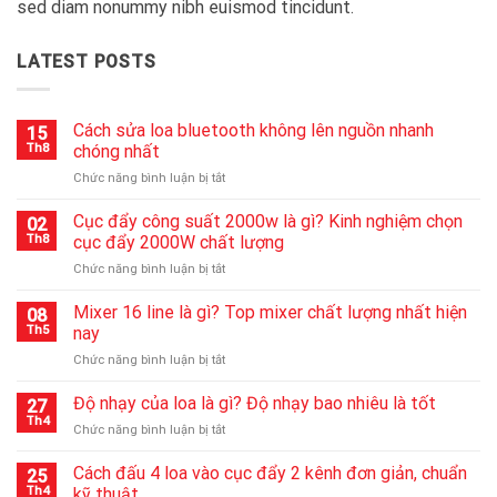
sed diam nonummy nibh euismod tincidunt.
LATEST POSTS
Cách sửa loa bluetooth không lên nguồn nhanh
15
Th8
chóng nhất
ở
Chức năng bình luận bị tắt
Cách
sửa
Cục đẩy công suất 2000w là gì? Kinh nghiệm chọn
02
loa
Th8
cục đẩy 2000W chất lượng
bluetooth
ở
Chức năng bình luận bị tắt
không
Cục
lên
đẩy
Mixer 16 line là gì? Top mixer chất lượng nhất hiện
nguồn
08
công
nhanh
Th5
nay
suất
chóng
ở
Chức năng bình luận bị tắt
2000w
nhất
Mixer
là
16
Độ nhạy của loa là gì? Độ nhạy bao nhiêu là tốt
gì?
27
line
Kinh
Th4
ở
Chức năng bình luận bị tắt
là
nghiệm
Độ
gì?
chọn
nhạy
Cách đấu 4 loa vào cục đẩy 2 kênh đơn giản, chuẩn
Top
25
cục
của
Th4
kỹ thuật
mixer
đẩy