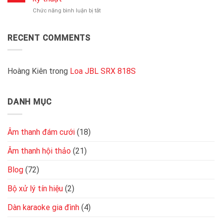
loa
chất
2000W
ở
Chức năng bình luận bị tắt
là
lượng
chất
Cách
gì?
nhất
lượng
đấu
Độ
hiện
4
RECENT COMMENTS
nhạy
nay
loa
bao
vào
nhiêu
cục
là
đẩy
Hoàng Kiên
trong
Loa JBL SRX 818S
tốt
2
kênh
đơn
DANH MỤC
giản,
chuẩn
kỹ
thuật
Âm thanh đám cưới
(18)
Âm thanh hội thảo
(21)
Blog
(72)
Bộ xử lý tín hiệu
(2)
Dàn karaoke gia đình
(4)