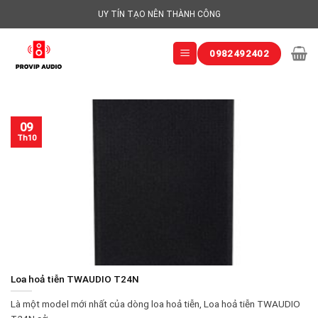
Skip
UY TÍN TẠO NÊN THÀNH CÔNG
to
content
0982492402
09
Th10
Loa hoả tiễn TWAUDIO T24N
Là một model mới nhất của dòng loa hoả tiễn, Loa hoả tiễn TWAUDIO