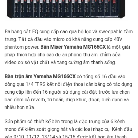
Ba băng cắt EQ cung cấp cao qua bộ lọc và sweepable tầm
trung. Tất cả đầu vào micro có khả năng cung cấp 48V
phantom power.
Bàn Mixer Yamaha MG166CX
là một giải
pháp thích hợp cho các dự án phòng thu âm, chỉnh sửa
video cơ sở vật chất và tăng cường âm thanh sống.
Bàn trộn âm Yamaha MG166CX
có tổng số 16 đầu vào
dòng qua 1/4 “TRS kết nối điện thoại cân bằng có tác dụng
cung cấp lên đến 16 người sử dụng cài đặt trước lựa chọn
bao gồm cả reverb, trì hoãn, điệp khúc, đoạn, biến dạng và
nhiều hơn nữa.
Sản phẩm có thiết kế bên trong là đặc trưng của 6 kênh
mono để kiểm soát giọng hát và các loại nhạc cụ. Kênh đầu
vào 9/10, 11/12, 13/14 và 15/16 được kết hợp âm thanh