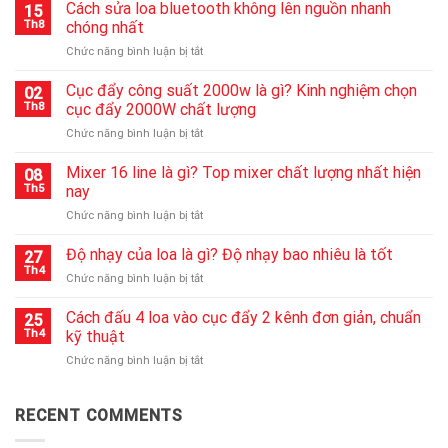
Cách sửa loa bluetooth không lên nguồn nhanh
15
Th8
chóng nhất
ở
Chức năng bình luận bị tắt
Cách
sửa
Cục đẩy công suất 2000w là gì? Kinh nghiệm chọn
02
loa
Th8
cục đẩy 2000W chất lượng
bluetooth
ở
Chức năng bình luận bị tắt
không
Cục
lên
đẩy
Mixer 16 line là gì? Top mixer chất lượng nhất hiện
nguồn
08
công
nhanh
Th5
nay
suất
chóng
ở
Chức năng bình luận bị tắt
2000w
nhất
Mixer
là
16
Độ nhạy của loa là gì? Độ nhạy bao nhiêu là tốt
gì?
27
line
Kinh
Th4
ở
Chức năng bình luận bị tắt
là
nghiệm
Độ
gì?
chọn
nhạy
Cách đấu 4 loa vào cục đẩy 2 kênh đơn giản, chuẩn
Top
25
cục
của
Th4
kỹ thuật
mixer
đẩy
loa
chất
2000W
ở
Chức năng bình luận bị tắt
là
lượng
chất
Cách
gì?
nhất
lượng
đấu
Độ
hiện
4
RECENT COMMENTS
nhạy
nay
loa
bao
vào
nhiêu