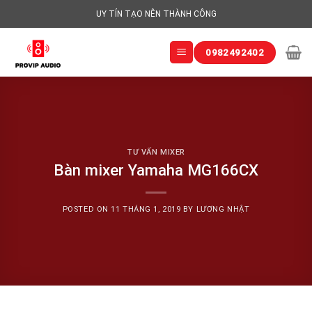
Skip
UY TÍN TẠO NÊN THÀNH CÔNG
to
content
0982492402
TƯ VẤN MIXER
Bàn mixer Yamaha MG166CX
POSTED ON
11 THÁNG 1, 2019
BY
LƯƠNG NHẬT