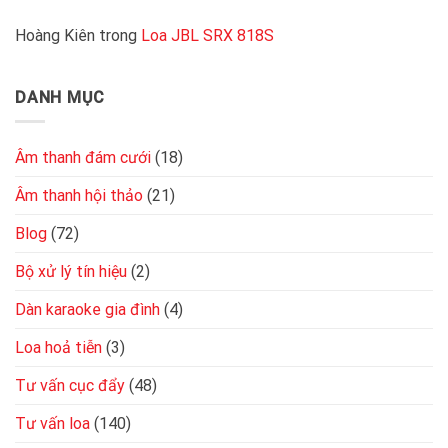
cục
là
đẩy
Hoàng Kiên
trong
Loa JBL SRX 818S
tốt
2
kênh
đơn
DANH MỤC
giản,
chuẩn
kỹ
thuật
Âm thanh đám cưới
(18)
Âm thanh hội thảo
(21)
Blog
(72)
Bộ xử lý tín hiệu
(2)
Dàn karaoke gia đình
(4)
Loa hoả tiễn
(3)
Tư vấn cục đẩy
(48)
Tư vấn loa
(140)