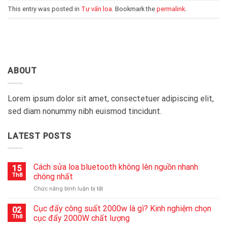
This entry was posted in
Tư vấn loa
. Bookmark the
permalink
.
ABOUT
Lorem ipsum dolor sit amet, consectetuer adipiscing elit,
sed diam nonummy nibh euismod tincidunt.
LATEST POSTS
Cách sửa loa bluetooth không lên nguồn nhanh
15
Th8
chóng nhất
ở
Chức năng bình luận bị tắt
Cách
sửa
Cục đẩy công suất 2000w là gì? Kinh nghiệm chọn
02
loa
Th8
cục đẩy 2000W chất lượng
bluetooth