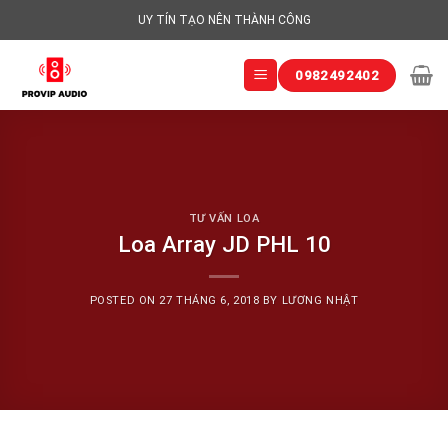
Skip
UY TÍN TẠO NÊN THÀNH CÔNG
to
content
0982492402
TƯ VẤN LOA
Loa Array JD PHL 10
POSTED ON
27 THÁNG 6, 2018
BY
LƯƠNG NHẬT