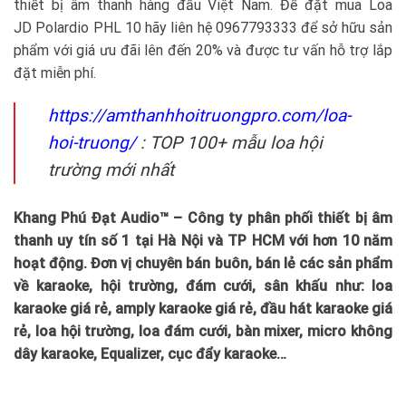
thiết bị âm thanh hàng đầu Việt Nam. Để đặt mua Loa
JD Polardio PHL 10 hãy liên hệ 0967793333 để sở hữu sản
phẩm với giá ưu đãi lên đến 20% và được tư vấn hỗ trợ lắp
đặt miễn phí.
https://amthanhhoitruongpro.com/loa-
hoi-truong/
: TOP 100+ mẫu loa hội
trường mới nhất
Khang Phú Đạt Audio™ – Công ty phân phối thiết bị âm
thanh uy tín số 1 tại Hà Nội và TP HCM với hơn 10 năm
hoạt động. Đơn vị chuyên bán buôn, bán lẻ các sản phẩm
về karaoke, hội trường, đám cưới, sân khấu như: loa
karaoke giá rẻ, amply karaoke giá rẻ, đầu hát karaoke giá
rẻ, loa hội trường, loa đám cưới, bàn mixer, micro không
dây karaoke, Equalizer, cục đẩy karaoke…