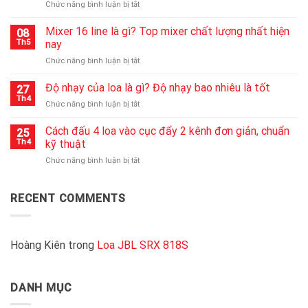
ở
Chức năng bình luận bị tắt
không
Cục
lên
đẩy
Mixer 16 line là gì? Top mixer chất lượng nhất hiện
nguồn
08
công
nhanh
Th5
nay
suất
chóng
ở
Chức năng bình luận bị tắt
2000w
nhất
Mixer
là
16
Độ nhạy của loa là gì? Độ nhạy bao nhiêu là tốt
gì?
27
line
Kinh
Th4
ở
Chức năng bình luận bị tắt
là
nghiệm
Độ
gì?
chọn
nhạy
Cách đấu 4 loa vào cục đẩy 2 kênh đơn giản, chuẩn
Top
25
cục
của
Th4
kỹ thuật
mixer
đẩy
loa
chất
2000W
ở
Chức năng bình luận bị tắt
là
lượng
chất
Cách
gì?
nhất
lượng
đấu
Độ
hiện
4
RECENT COMMENTS
nhạy
nay
loa
bao
vào
nhiêu
cục
là
đẩy
Hoàng Kiên
trong
Loa JBL SRX 818S
tốt
2
kênh
đơn
DANH MỤC
giản,
chuẩn