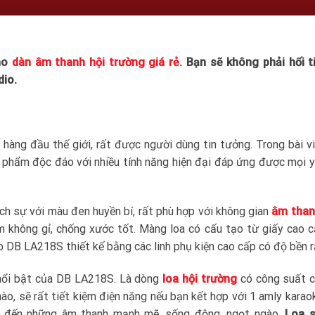
cho
dàn âm thanh hội trường giá rẻ
. Bạn sẽ không phải hối t
io.
hàng đầu thế giới, rất được người dùng tin tưởng. Trong bài vi
 phẩm độc đáo với nhiều tính năng hiện đại đáp ứng được mọi 
ịch sự với màu đen huyền bí, rất phù hợp với không gian
âm tha
m không gỉ, chống xước tốt. Màng loa có cấu tạo từ giấy cao 
b DB LA218S thiết kế bằng các linh phụ kiện cao cấp có độ bền r
 nổi bật của DB LA218S. Là dòng
loa hội trường
có công suất c
o, sẽ rất tiết kiệm điện năng nếu bạn kết hợp với 1 amly karao
g đến những âm thanh mạnh mẽ, sống động, ngọt ngào.
Loa 