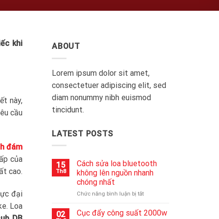
iếc khi
ABOUT
Lorem ipsum dolor sit amet,
consectetuer adipiscing elit, sed
diam nonummy nibh euismod
ết này,
tincidunt.
yêu cầu
LATEST POSTS
nh đám
cấp của
Cách sửa loa bluetooth
15
ất cao.
Th8
không lên nguồn nhanh
chóng nhất
ực đại
ở
Chức năng bình luận bị tắt
Cách
ke. Loa
sửa
Cục đẩy công suất 2000w
02
sub DB
loa