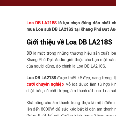
Loa DB LA218S
là lựa chọn đúng đắn nhất 
mua Loa sub DB LA218S tại Khang Phú Đạt Aud
Giới thiệu về Loa DB LA218S
DB
là một trong những thương hiệu sản xuất loa 
Khang Phú Đạt Audio giới thiệu cho bạn một sản
của người dùng, đó chính là Loa DB LA218S.
Loa DB LA218S
được thiết kế đẹp, sang trọng, l
cưới chuyên nghiệp
. Vỏ loa được làm từ hợp ki
nhật bản, có chất lượng âm thanh rất cao. Loa su
Khả năng cho âm thanh trung thực là một điểm
lên đến 8000W, đủ sức kéo bất kì dàn âm thanh nà
được thiết kế với đường kính bass 25cm man