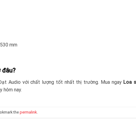
x 530 mm
ở đâu?
t Audio với chất lượng tốt nhất thị trường. Mua ngay
Loa 
y hôm nay.
ookmark the
permalink
.