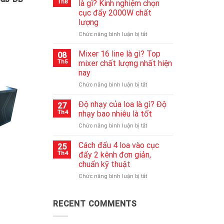
Th8
là gì? Kinh nghiệm chọn
bluetooth
cục đẩy 2000W chất
không
lượng
lên
nguồn
ở
Chức năng bình luận bị tắt
nhanh
Cục
chóng
đẩy
Mixer 16 line là gì? Top
08
nhất
công
Th5
mixer chất lượng nhất hiện
suất
nay
2000w
ở
Chức năng bình luận bị tắt
là
Mixer
gì?
16
Kinh
Độ nhạy của loa là gì? Độ
27
line
nghiệm
Th4
nhạy bao nhiêu là tốt
là
chọn
ở
Chức năng bình luận bị tắt
gì?
cục
Độ
Top
đẩy
nhạy
Cách đấu 4 loa vào cục
mixer
2000W
25
của
chất
chất
Th4
đẩy 2 kênh đơn giản,
loa
lượng
lượng
chuẩn kỹ thuật
là
nhất
ở
Chức năng bình luận bị tắt
gì?
hiện
Cách
Độ
nay
đấu
nhạy
4
bao
RECENT COMMENTS
loa
nhiêu
vào
là