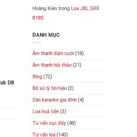
cục
tốt
đẩy
Hoàng Kiên
trong
Loa JBL SRX
2
818S
kênh
đơn
giản,
chuẩn
DANH MỤC
kỹ
thuật
Âm thanh đám cưới
(18)
Âm thanh hội thảo
(21)
Blog
(72)
sub DB
Bộ xử lý tín hiệu
(2)
Dàn karaoke gia đình
(4)
Loa hoả tiễn
(3)
Tư vấn cục đẩy
(48)
Tư vấn loa
(140)