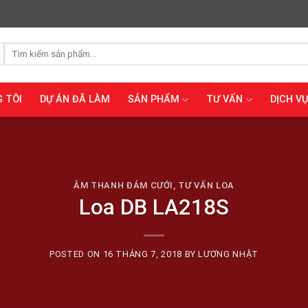
Tìm
kiếm:
 TÔI
DỰ ÁN ĐÃ LÀM
SẢN PHẨM
TƯ VẤN
DỊCH VỤ
ÂM THANH ĐÁM CƯỚI
,
TƯ VẤN LOA
Loa DB LA218S
POSTED ON
16 THÁNG 7, 2018
BY
LƯƠNG NHẬT