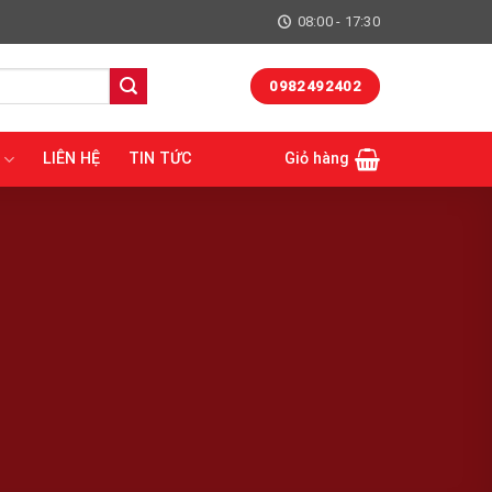
08:00 - 17:30
0982492402
LIÊN HỆ
TIN TỨC
Giỏ hàng