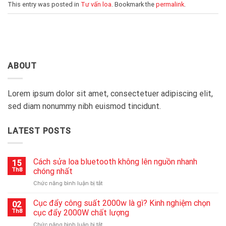
This entry was posted in
Tư vấn loa
. Bookmark the
permalink
.
ABOUT
Lorem ipsum dolor sit amet, consectetuer adipiscing elit,
sed diam nonummy nibh euismod tincidunt.
LATEST POSTS
Cách sửa loa bluetooth không lên nguồn nhanh
15
Th8
chóng nhất
ở
Chức năng bình luận bị tắt
Cách
sửa
Cục đẩy công suất 2000w là gì? Kinh nghiệm chọn
02
loa
Th8
cục đẩy 2000W chất lượng
bluetooth
ở
Chức năng bình luận bị tắt
không