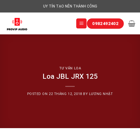
Skip
UY TÍN TẠO NÊN THÀNH CÔNG
to
content
0982492402
TƯ VẤN LOA
Loa JBL JRX 125
POSTED ON
22 THÁNG 12, 2018
BY
LƯƠNG NHẬT