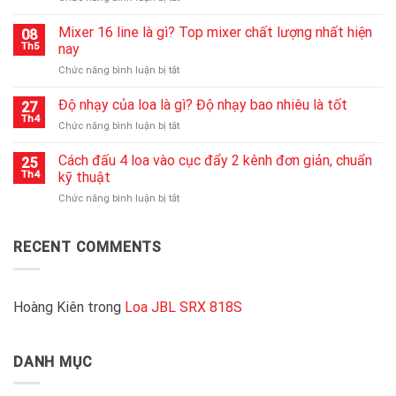
Cục
lên
đẩy
Mixer 16 line là gì? Top mixer chất lượng nhất hiện
nguồn
08
công
nhanh
Th5
nay
suất
chóng
ở
Chức năng bình luận bị tắt
2000w
nhất
Mixer
là
16
Độ nhạy của loa là gì? Độ nhạy bao nhiêu là tốt
gì?
27
line
Kinh
Th4
ở
Chức năng bình luận bị tắt
là
nghiệm
Độ
gì?
chọn
nhạy
Cách đấu 4 loa vào cục đẩy 2 kênh đơn giản, chuẩn
Top
25
cục
của
Th4
kỹ thuật
mixer
đẩy
loa
chất
2000W
ở
Chức năng bình luận bị tắt
là
lượng
chất
Cách
gì?
nhất
lượng
đấu
Độ
hiện
4
RECENT COMMENTS
nhạy
nay
loa
bao
vào
nhiêu
cục
là
đẩy
Hoàng Kiên
trong
Loa JBL SRX 818S
tốt
2
kênh
đơn
DANH MỤC
giản,
chuẩn
kỹ