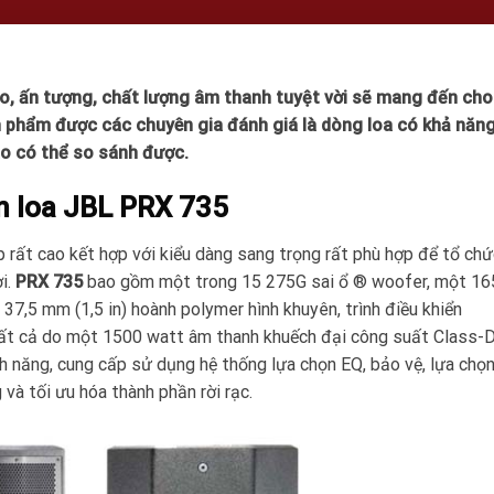
áo, ấn tượng, chất lượng âm thanh tuyệt vời sẽ mang đến cho
n phẩm được các chuyên gia đánh giá là dòng loa có khả năn
ào có thể so sánh được.
ẩm loa JBL PRX 735
rất cao kết hợp với kiểu dàng sang trọng rất phù hợp để tổ chứ
ời.
PRX 735
bao gồm một trong 15 275G sai ổ ® woofer, một 1
37,5 mm (1,5 in) hoành polymer hình khuyên, trình điều khiển
tất cả do một 1500 watt âm thanh khuếch đại công suất Class-
nh năng, cung cấp sử dụng hệ thống lựa chọn EQ, bảo vệ, lựa chọ
và tối ưu hóa thành phần rời rạc.