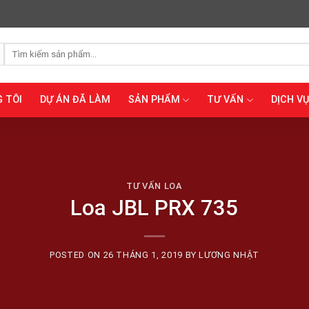
Tìm
kiếm:
 TÔI
DỰ ÁN ĐÃ LÀM
SẢN PHẨM
TƯ VẤN
DỊCH VỤ
TƯ VẤN LOA
Loa JBL PRX 735
POSTED ON
26 THÁNG 1, 2019
BY
LƯƠNG NHẬT