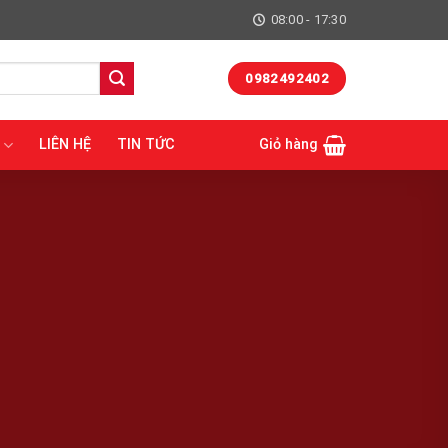
08:00 - 17:30
0982492402
LIÊN HỆ
TIN TỨC
Giỏ hàng