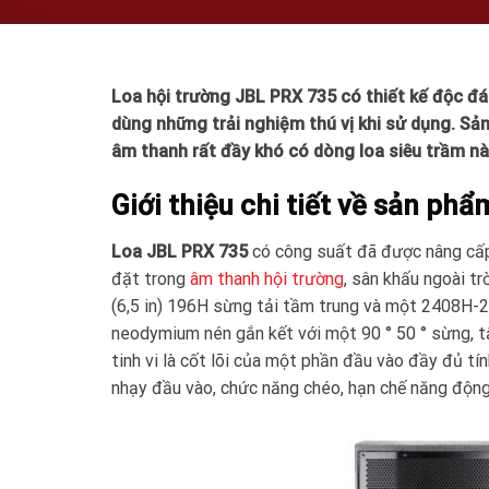
Loa hội trường JBL PRX 735 có thiết kế độc đ
dùng những trải nghiệm thú vị khi sử dụng. Sả
âm thanh rất đầy khó có dòng loa siêu trầm n
Giới thiệu chi tiết về sản ph
Loa JBL PRX 735
có công suất đã được nâng cấp 
đặt trong
âm thanh hội trường
, sân khấu ngoài tr
(6,5 in) 196H sừng tải tầm trung và một 2408H-2 
neodymium nén gắn kết với một 90 ° 50 ° sừng, 
tinh vi là cốt lõi của một phần đầu vào đầy đủ tí
nhạy đầu vào, chức năng chéo, hạn chế năng động 