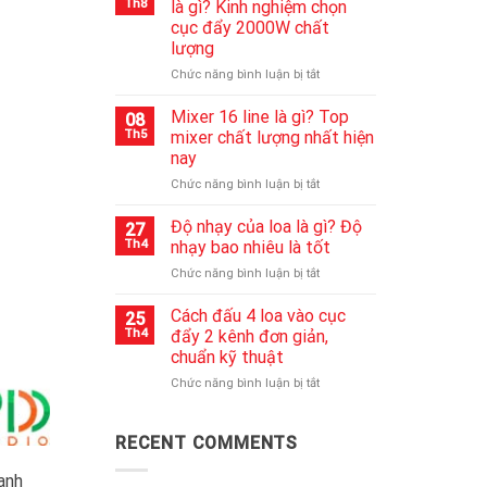
Th8
là gì? Kinh nghiệm chọn
bluetooth
cục đẩy 2000W chất
không
lượng
lên
nguồn
ở
Chức năng bình luận bị tắt
nhanh
Cục
chóng
đẩy
Mixer 16 line là gì? Top
08
nhất
công
Th5
mixer chất lượng nhất hiện
suất
nay
2000w
ở
Chức năng bình luận bị tắt
là
Mixer
gì?
16
Kinh
Độ nhạy của loa là gì? Độ
27
line
nghiệm
Th4
nhạy bao nhiêu là tốt
là
chọn
ở
Chức năng bình luận bị tắt
gì?
cục
Độ
Top
đẩy
nhạy
Cách đấu 4 loa vào cục
mixer
2000W
25
của
chất
chất
Th4
đẩy 2 kênh đơn giản,
loa
lượng
lượng
chuẩn kỹ thuật
là
nhất
ở
Chức năng bình luận bị tắt
gì?
hiện
Cách
Độ
nay
đấu
nhạy
4
bao
RECENT COMMENTS
loa
nhiêu
vào
là
anh