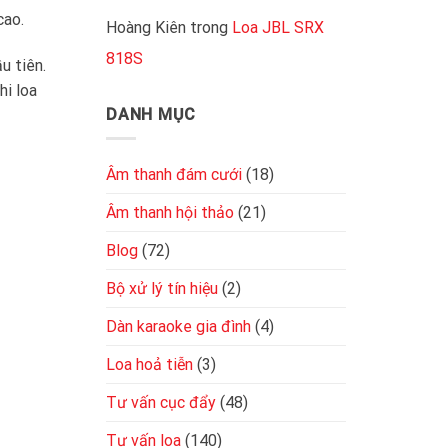
cục
tốt
cao.
đẩy
Hoàng Kiên
trong
Loa JBL SRX
2
818S
kênh
u tiên.
đơn
hi loa
giản,
chuẩn
DANH MỤC
kỹ
thuật
Âm thanh đám cưới
(18)
Âm thanh hội thảo
(21)
Blog
(72)
Bộ xử lý tín hiệu
(2)
Dàn karaoke gia đình
(4)
Loa hoả tiễn
(3)
Tư vấn cục đẩy
(48)
Tư vấn loa
(140)