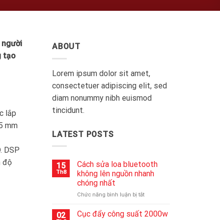
 người
ABOUT
g tạo
Lorem ipsum dolor sit amet,
consectetuer adipiscing elit, sed
diam nonummy nibh euismod
tincidunt.
c lắp
65 mm
LATEST POSTS
D. DSP
n độ
Cách sửa loa bluetooth
15
Th8
không lên nguồn nhanh
chóng nhất
ở
Chức năng bình luận bị tắt
Cách
sửa
Cục đẩy công suất 2000w
02
loa