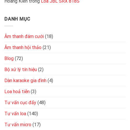
Hoàng Kiên
trong
Loa JBL SRX 818S
tốt
2
kênh
đơn
DANH MỤC
giản,
chuẩn
kỹ
thuật
Âm thanh đám cưới
(18)
Âm thanh hội thảo
(21)
Blog
(72)
Bộ xử lý tín hiệu
(2)
Dàn karaoke gia đình
(4)
Loa hoả tiễn
(3)
Tư vấn cục đẩy
(48)
Tư vấn loa
(140)
Tư vấn micro
(17)