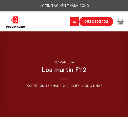
Skip
UY TÍN TẠO NÊN THÀNH CÔNG
to
content
0982492402
TƯ VẤN LOA
Loa martin F12
POSTED ON
15 THÁNG 2, 2019
BY
LƯƠNG NHẬT