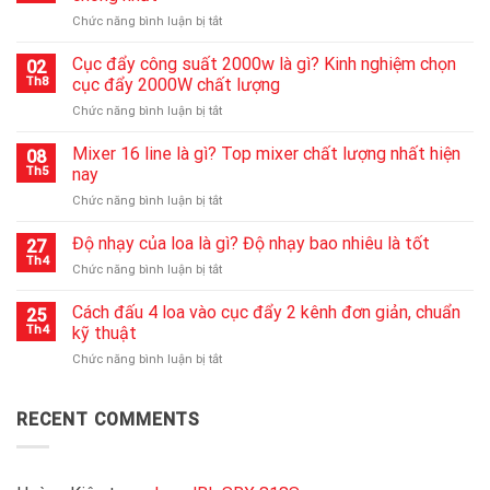
ở
Chức năng bình luận bị tắt
Cách
sửa
Cục đẩy công suất 2000w là gì? Kinh nghiệm chọn
02
loa
Th8
cục đẩy 2000W chất lượng
bluetooth
ở
Chức năng bình luận bị tắt
không
Cục
lên
đẩy
Mixer 16 line là gì? Top mixer chất lượng nhất hiện
nguồn
08
công
nhanh
Th5
nay
suất
chóng
ở
Chức năng bình luận bị tắt
2000w
nhất
Mixer
là
16
Độ nhạy của loa là gì? Độ nhạy bao nhiêu là tốt
gì?
27
line
Kinh
Th4
ở
Chức năng bình luận bị tắt
là
nghiệm
Độ
gì?
chọn
nhạy
Cách đấu 4 loa vào cục đẩy 2 kênh đơn giản, chuẩn
Top
25
cục
của
Th4
kỹ thuật
mixer
đẩy
loa
chất
2000W
ở
Chức năng bình luận bị tắt
là
lượng
chất
Cách
gì?
nhất
lượng
đấu
Độ
hiện
4
RECENT COMMENTS
nhạy
nay
loa
bao
vào
nhiêu
cục
là
đẩy