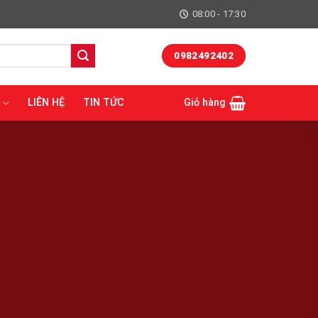
08:00 - 17:30
0982492402
LIÊN HỆ
TIN TỨC
Giỏ hàng