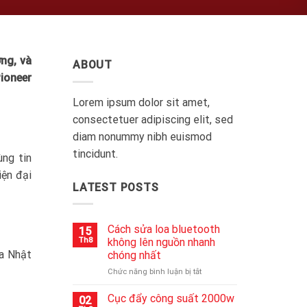
ờng, và
ABOUT
ioneer
Lorem ipsum dolor sit amet,
consectetuer adipiscing elit, sed
diam nonummy nibh euismod
tincidunt.
ùng tin
iện đại
LATEST POSTS
Cách sửa loa bluetooth
15
Th8
không lên nguồn nhanh
a Nhật
chóng nhất
ở
Chức năng bình luận bị tắt
Cách
sửa
Cục đẩy công suất 2000w
02
loa