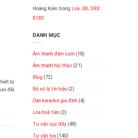
cục
tốt
đẩy
Hoàng Kiên
trong
Loa JBL SRX
2
818S
kênh
đơn
giản,
chuẩn
DANH MỤC
kỹ
thuật
Âm thanh đám cưới
(18)
Âm thanh hội thảo
(21)
Blog
(72)
hiết bị
Bộ xử lý tín hiệu
(2)
 ưu đãi
Dàn karaoke gia đình
(4)
Loa hoả tiễn
(3)
Tư vấn cục đẩy
(48)
Tư vấn loa
(140)