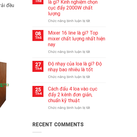
Th8
là gì? Kinh nghiệm chọn
rải đều
bluetooth
cục đẩy 2000W chất
không
lượng
lên
nguồn
ở
Chức năng bình luận bị tắt
nhanh
Cục
chóng
đẩy
Mixer 16 line là gì? Top
08
nhất
công
Th5
mixer chất lượng nhất hiện
suất
nay
2000w
ở
Chức năng bình luận bị tắt
là
Mixer
gì?
16
Kinh
Độ nhạy của loa là gì? Độ
27
line
nghiệm
Th4
nhạy bao nhiêu là tốt
là
chọn
ở
Chức năng bình luận bị tắt
gì?
cục
Độ
Top
đẩy
nhạy
Cách đấu 4 loa vào cục
mixer
2000W
25
của
chất
chất
Th4
đẩy 2 kênh đơn giản,
loa
lượng
lượng
chuẩn kỹ thuật
là
nhất
ở
Chức năng bình luận bị tắt
gì?
hiện
Cách
Độ
nay
đấu
nhạy
4
bao
RECENT COMMENTS
loa
nhiêu
vào
là