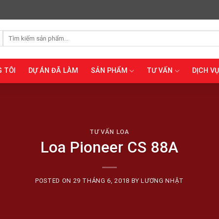
Tìm
kiếm:
 TÔI
DỰ ÁN ĐÃ LÀM
SẢN PHẨM
TƯ VẤN
DỊCH VỤ
TƯ VẤN LOA
Loa Pioneer CS 88A
POSTED ON
29 THÁNG 6, 2018
BY
LƯƠNG NHẬT