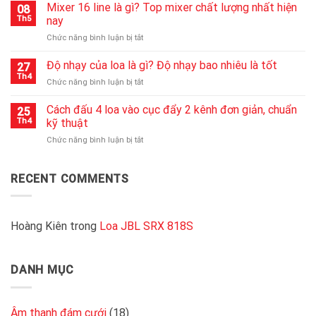
đẩy
Mixer 16 line là gì? Top mixer chất lượng nhất hiện
nguồn
08
công
nhanh
Th5
nay
suất
chóng
ở
Chức năng bình luận bị tắt
2000w
nhất
Mixer
là
16
Độ nhạy của loa là gì? Độ nhạy bao nhiêu là tốt
gì?
27
line
Kinh
Th4
ở
Chức năng bình luận bị tắt
là
nghiệm
Độ
gì?
chọn
nhạy
Cách đấu 4 loa vào cục đẩy 2 kênh đơn giản, chuẩn
Top
25
cục
của
Th4
kỹ thuật
mixer
đẩy
loa
chất
2000W
ở
Chức năng bình luận bị tắt
là
lượng
chất
Cách
gì?
nhất
lượng
đấu
Độ
hiện
4
RECENT COMMENTS
nhạy
nay
loa
bao
vào
nhiêu
cục
là
đẩy
Hoàng Kiên
trong
Loa JBL SRX 818S
tốt
2
kênh
đơn
DANH MỤC
giản,
chuẩn
kỹ
thuật
Âm thanh đám cưới
(18)