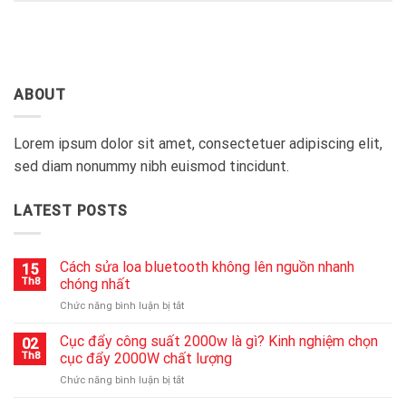
ABOUT
Lorem ipsum dolor sit amet, consectetuer adipiscing elit,
sed diam nonummy nibh euismod tincidunt.
LATEST POSTS
Cách sửa loa bluetooth không lên nguồn nhanh
15
Th8
chóng nhất
ở
Chức năng bình luận bị tắt
Cách
sửa
Cục đẩy công suất 2000w là gì? Kinh nghiệm chọn
02
loa
Th8
cục đẩy 2000W chất lượng
bluetooth
ở
Chức năng bình luận bị tắt
không
Cục
lên