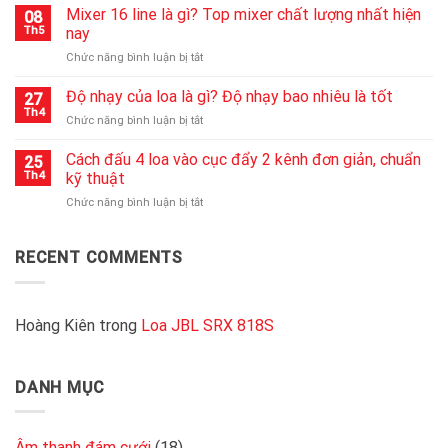
đẩy
Mixer 16 line là gì? Top mixer chất lượng nhất hiện
nguồn
08
công
nhanh
Th5
nay
suất
chóng
ở
Chức năng bình luận bị tắt
2000w
nhất
Mixer
là
16
Độ nhạy của loa là gì? Độ nhạy bao nhiêu là tốt
gì?
27
line
Kinh
Th4
ở
Chức năng bình luận bị tắt
là
nghiệm
Độ
gì?
chọn
nhạy
Cách đấu 4 loa vào cục đẩy 2 kênh đơn giản, chuẩn
Top
25
cục
của
Th4
kỹ thuật
mixer
đẩy
loa
chất
2000W
ở
Chức năng bình luận bị tắt
là
lượng
chất
Cách
gì?
nhất
lượng
đấu
Độ
hiện
4
RECENT COMMENTS
nhạy
nay
loa
bao
vào
nhiêu
cục
là
đẩy
Hoàng Kiên
trong
Loa JBL SRX 818S
tốt
2
kênh
đơn
DANH MỤC
giản,
chuẩn
kỹ
thuật
Âm thanh đám cưới
(18)