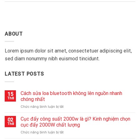
ABOUT
Lorem ipsum dolor sit amet, consectetuer adipiscing elit,
sed diam nonummy nibh euismod tincidunt.
LATEST POSTS
Cách sửa loa bluetooth không lên nguồn nhanh
15
Th8
chóng nhất
ở
Chức năng bình luận bị tắt
Cách
sửa
Cục đẩy công suất 2000w là gì? Kinh nghiệm chọn
02
loa
Th8
cục đẩy 2000W chất lượng
bluetooth
ở
Chức năng bình luận bị tắt
không
Cục
lên