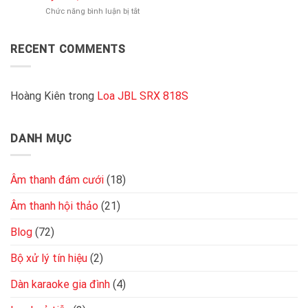
loa
chất
2000W
ở
Chức năng bình luận bị tắt
là
lượng
chất
Cách
gì?
nhất
lượng
đấu
Độ
hiện
4
RECENT COMMENTS
nhạy
nay
loa
bao
vào
nhiêu
cục
là
đẩy
Hoàng Kiên
trong
Loa JBL SRX 818S
tốt
2
kênh
đơn
DANH MỤC
giản,
chuẩn
kỹ
thuật
Âm thanh đám cưới
(18)
Âm thanh hội thảo
(21)
Blog
(72)
Bộ xử lý tín hiệu
(2)
Dàn karaoke gia đình
(4)