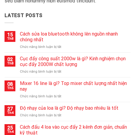
sed diam nonummy nibh euismod tincidunt.
LATEST POSTS
Cách sửa loa bluetooth không lên nguồn nhanh
15
Th8
chóng nhất
ở
Chức năng bình luận bị tắt
Cách
sửa
Cục đẩy công suất 2000w là gì? Kinh nghiệm chọn
02
loa
Th8
cục đẩy 2000W chất lượng
bluetooth
ở
Chức năng bình luận bị tắt
không
Cục
lên
đẩy
Mixer 16 line là gì? Top mixer chất lượng nhất hiện
nguồn
08
công
nhanh
Th5
nay
suất
chóng
ở
Chức năng bình luận bị tắt
2000w
nhất
Mixer
là
16
Độ nhạy của loa là gì? Độ nhạy bao nhiêu là tốt
gì?
27
line
Kinh
Th4
ở
Chức năng bình luận bị tắt
là
nghiệm
Độ
gì?
chọn
nhạy
Cách đấu 4 loa vào cục đẩy 2 kênh đơn giản, chuẩn
Top
25
cục
của
Th4
kỹ thuật
mixer
đẩy