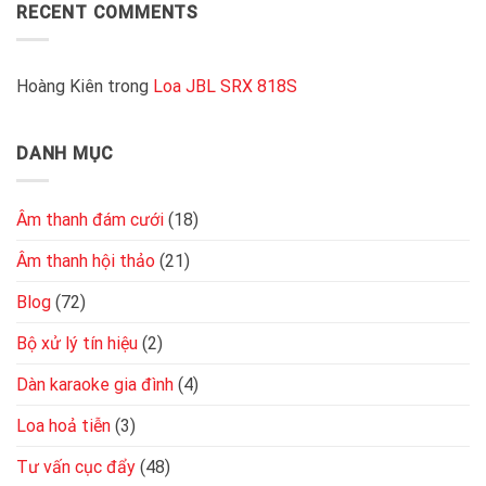
4
RECENT COMMENTS
nhạy
nay
loa
bao
vào
nhiêu
cục
là
đẩy
Hoàng Kiên
trong
Loa JBL SRX 818S
tốt
2
kênh
đơn
DANH MỤC
giản,
chuẩn
kỹ
thuật
Âm thanh đám cưới
(18)
Âm thanh hội thảo
(21)
Blog
(72)
Bộ xử lý tín hiệu
(2)
Dàn karaoke gia đình
(4)
Loa hoả tiễn
(3)
Tư vấn cục đẩy
(48)