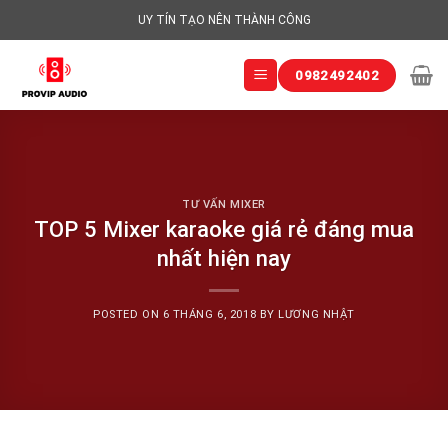
Skip
UY TÍN TẠO NÊN THÀNH CÔNG
to
content
0982492402
TƯ VẤN MIXER
TOP 5 Mixer karaoke giá rẻ đáng mua
nhất hiện nay
POSTED ON
6 THÁNG 6, 2018
BY
LƯƠNG NHẬT