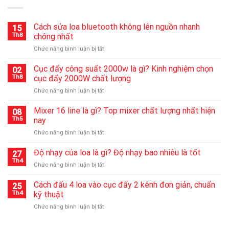
Cách sửa loa bluetooth không lên nguồn nhanh
15
Th8
chóng nhất
ở
Chức năng bình luận bị tắt
Cách
sửa
Cục đẩy công suất 2000w là gì? Kinh nghiệm chọn
02
loa
Th8
cục đẩy 2000W chất lượng
bluetooth
ở
Chức năng bình luận bị tắt
không
Cục
lên
đẩy
Mixer 16 line là gì? Top mixer chất lượng nhất hiện
nguồn
08
công
nhanh
Th5
nay
suất
chóng
ở
Chức năng bình luận bị tắt
2000w
nhất
Mixer
là
16
Độ nhạy của loa là gì? Độ nhạy bao nhiêu là tốt
gì?
27
line
Kinh
Th4
ở
Chức năng bình luận bị tắt
là
nghiệm
Độ
gì?
chọn
nhạy
Cách đấu 4 loa vào cục đẩy 2 kênh đơn giản, chuẩn
Top
25
cục
của
Th4
kỹ thuật
mixer
đẩy
loa
chất
2000W
ở
Chức năng bình luận bị tắt
là
lượng
chất
Cách
gì?
nhất
lượng
đấu
Độ
hiện