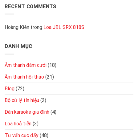
Độ
hiện
4
RECENT COMMENTS
nhạy
nay
loa
bao
vào
nhiêu
cục
là
đẩy
Hoàng Kiên
trong
Loa JBL SRX 818S
tốt
2
kênh
đơn
DANH MỤC
giản,
chuẩn
kỹ
thuật
Âm thanh đám cưới
(18)
Âm thanh hội thảo
(21)
Blog
(72)
Bộ xử lý tín hiệu
(2)
Dàn karaoke gia đình
(4)
Loa hoả tiễn
(3)
Tư vấn cục đẩy
(48)