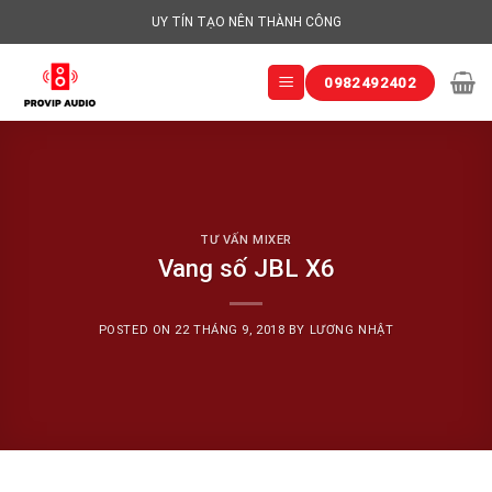
Skip
UY TÍN TẠO NÊN THÀNH CÔNG
to
content
0982492402
TƯ VẤN MIXER
Vang số JBL X6
POSTED ON
22 THÁNG 9, 2018
BY
LƯƠNG NHẬT