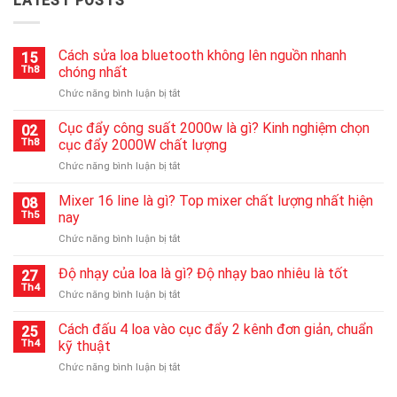
LATEST POSTS
Cách sửa loa bluetooth không lên nguồn nhanh
15
Th8
chóng nhất
ở
Chức năng bình luận bị tắt
Cách
sửa
Cục đẩy công suất 2000w là gì? Kinh nghiệm chọn
02
loa
Th8
cục đẩy 2000W chất lượng
bluetooth
ở
Chức năng bình luận bị tắt
không
Cục
lên
đẩy
Mixer 16 line là gì? Top mixer chất lượng nhất hiện
nguồn
08
công
nhanh
Th5
nay
suất
chóng
ở
Chức năng bình luận bị tắt
2000w
nhất
Mixer
là
16
Độ nhạy của loa là gì? Độ nhạy bao nhiêu là tốt
gì?
27
line
Kinh
Th4
ở
Chức năng bình luận bị tắt
là
nghiệm
Độ
gì?
chọn
nhạy
Cách đấu 4 loa vào cục đẩy 2 kênh đơn giản, chuẩn
Top
25
cục
của
Th4
kỹ thuật
mixer
đẩy
loa
chất
2000W
ở
Chức năng bình luận bị tắt
là
lượng
chất
Cách
gì?
nhất
lượng
đấu