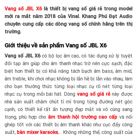
Vang số JBL X6
là thiết bị vang số giá rẻ trong model
mới ra mắt năm 2018 của Vinal. Khang Phú Đạt Audio
chuyên cung cấp các dòng vang số chính hãng trên thị
trường.
Giới thiệu về sản phẩm Vang số JBL X6
Vang số JBL X6
có bộ lọc âm cao, có tác dụng xử lý tuyệt
đối tạp âm giúp cho âm thanh nhạc trở nên cực sạch, đặc
biệt hơn thiết bị có khả năng tách bạch âm bass, âm mid,
âm treble, khi chơi nhạc không bị lẫn hề bị lẫn vào nhau, làm
cho bạn thưởng thức từng loại nhạc cụ rõ nét từng loại
nhạc cụ trong mỗi bài hát. Dòng
vang số giá rẻ
này được
nhà sản xuất chăm chút tỉ mỉ trong từng đường nét góc
cạnh, có thiết kế rất ấn tượng đẹp mắt và vô cùng sang
trọng, phù hợp cho
âm thanh hội trường cao cấp
và nối
ghép tốt với các thiết bị âm thanh khác như cục đẩy công
suất,
bàn mixer karaoke
,… Không những thế, công suất của