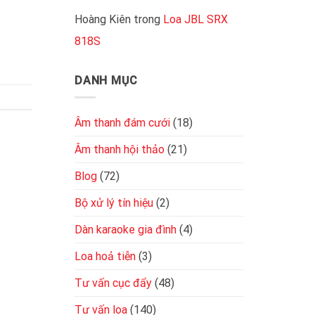
cục
tốt
đẩy
Hoàng Kiên
trong
Loa JBL SRX
2
818S
kênh
đơn
giản,
chuẩn
DANH MỤC
kỹ
thuật
Âm thanh đám cưới
(18)
Âm thanh hội thảo
(21)
Blog
(72)
Bộ xử lý tín hiệu
(2)
Dàn karaoke gia đình
(4)
Loa hoả tiễn
(3)
Tư vấn cục đẩy
(48)
Tư vấn loa
(140)