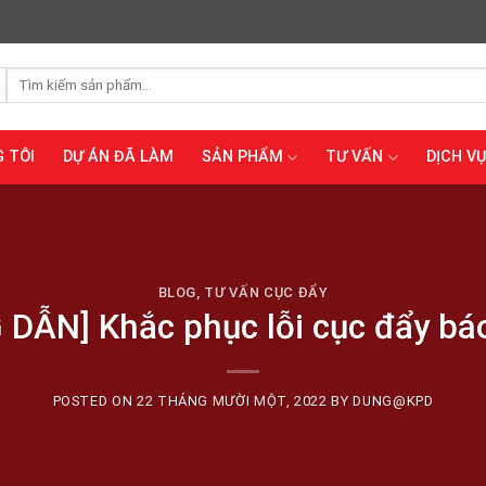
Tìm
kiếm:
 TÔI
DỰ ÁN ĐÃ LÀM
SẢN PHẨM
TƯ VẤN
DỊCH VỤ
BLOG
,
TƯ VẤN CỤC ĐẨY
DẪN] Khắc phục lỗi cục đẩy bá
POSTED ON
22 THÁNG MƯỜI MỘT, 2022
BY
DUNG@KPD