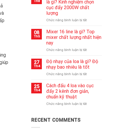
Th8
là gì? Kinh nghiệm chọn
bluetooth
hả
cục đẩy 2000W chất
không
và
lượng
lên
hấp
nguồn
ở
Chức năng bình luận bị tắt
nhanh
Cục
chóng
đẩy
Mixer 16 line là gì? Top
08
nhất
công
Th5
mixer chất lượng nhất hiện
suất
nay
2000w
ở
Chức năng bình luận bị tắt
là
ũng
Mixer
gì?
16
Kinh
Độ nhạy của loa là gì? Độ
 giúp
27
line
nghiệm
Th4
nhạy bao nhiêu là tốt
là
chọn
ở
Chức năng bình luận bị tắt
gì?
cục
Độ
Top
đẩy
nhạy
Cách đấu 4 loa vào cục
mixer
2000W
25
của
chất
chất
Th4
đẩy 2 kênh đơn giản,
loa
lượng
lượng
chuẩn kỹ thuật
là
nhất
ở
Chức năng bình luận bị tắt
gì?
hiện
Cách
Độ
nay
đấu
nhạy
4
bao
RECENT COMMENTS
loa
nhiêu
vào
là