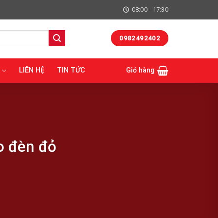
08:00 - 17:30
0982492402
LIÊN HỆ
TIN TỨC
Giỏ hàng
o đèn đỏ