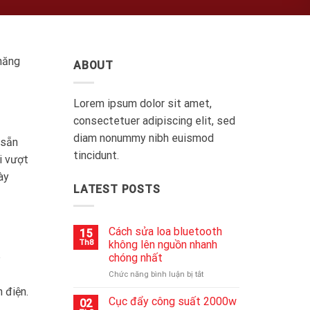
chăng
ABOUT
Lorem ipsum dolor sit amet,
consectetuer adipiscing elit, sed
diam nonummy nibh euismod
 sẵn
tincidunt.
i vượt
ày
LATEST POSTS
Cách sửa loa bluetooth
15
Th8
không lên nguồn nhanh
p
chóng nhất
ở
Chức năng bình luận bị tắt
Cách
 điện.
sửa
Cục đẩy công suất 2000w
02
loa