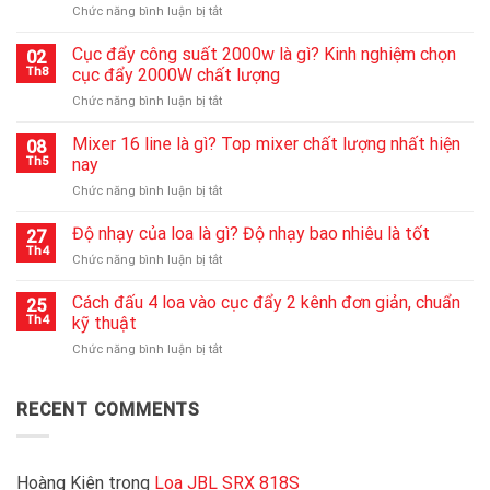
ở
Chức năng bình luận bị tắt
Cách
sửa
Cục đẩy công suất 2000w là gì? Kinh nghiệm chọn
02
loa
Th8
cục đẩy 2000W chất lượng
bluetooth
ở
Chức năng bình luận bị tắt
không
Cục
lên
đẩy
Mixer 16 line là gì? Top mixer chất lượng nhất hiện
nguồn
08
công
nhanh
Th5
nay
suất
chóng
ở
Chức năng bình luận bị tắt
2000w
nhất
Mixer
là
16
Độ nhạy của loa là gì? Độ nhạy bao nhiêu là tốt
gì?
27
line
Kinh
Th4
ở
Chức năng bình luận bị tắt
là
nghiệm
Độ
gì?
chọn
nhạy
Cách đấu 4 loa vào cục đẩy 2 kênh đơn giản, chuẩn
Top
25
cục
của
Th4
kỹ thuật
mixer
đẩy
loa
chất
2000W
ở
Chức năng bình luận bị tắt
là
lượng
chất
Cách
gì?
nhất
lượng
đấu
Độ
hiện
4
RECENT COMMENTS
nhạy
nay
loa
bao
vào
nhiêu
cục
là
đẩy
Hoàng Kiên
trong
Loa JBL SRX 818S
tốt