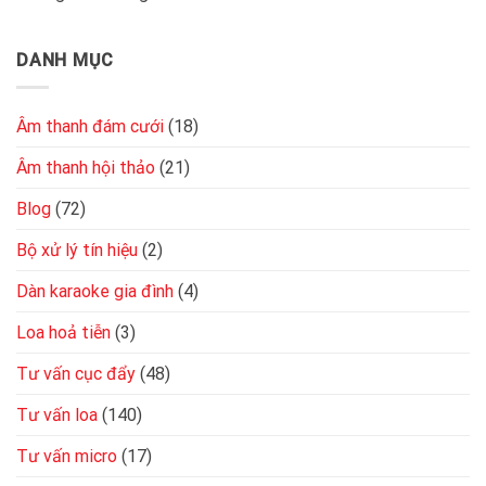
2
kênh
đơn
DANH MỤC
giản,
chuẩn
kỹ
thuật
Âm thanh đám cưới
(18)
Âm thanh hội thảo
(21)
Blog
(72)
Bộ xử lý tín hiệu
(2)
Dàn karaoke gia đình
(4)
Loa hoả tiễn
(3)
Tư vấn cục đẩy
(48)
Tư vấn loa
(140)
Tư vấn micro
(17)