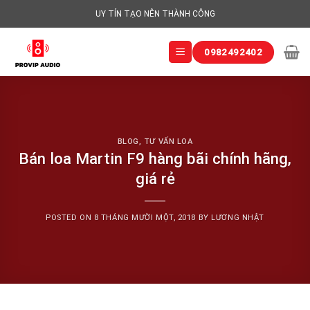
Skip
UY TÍN TẠO NÊN THÀNH CÔNG
to
content
0982492402
BLOG
,
TƯ VẤN LOA
Bán loa Martin F9 hàng bãi chính hãng,
giá rẻ
POSTED ON
8 THÁNG MƯỜI MỘT, 2018
BY
LƯƠNG NHẬT