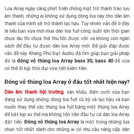
Loa Array ngày càng phát triển chóng mặt trở thành trào lưu
âm thanh, những ai không sử dụng dòng loa này cho dàn âm
thanh của mình sẽ trở thành lạc hậu. Tuy nhiên vấn đề ở đây
là nếu bạn vừa mới mua dàn loa full công suất lớn thời gian
chưa lâu thì chưa thể thu hồi được vốn và không còn ngân
sách để đầu tư được dàn loa Array mới. Để giải đáp được
vấn đề này Khang Phú Đạt Audio đã tìm giúp bạn giải pháp
đó là
đóng vỏ thùng loa Array bass 30, bass 40
để vừa
có thể đi kịp thời đại vừa tiết kiệm tiền.
Đóng vỏ thùng loa Array ở đâu tốt nhất hiện nay?
Dàn âm thanh hội trường
, sân khấu, đám cưới của bạn
đang sử dụng những dòng loa full cũ kỹ và lạc hậu và bạn
muốn thay thế các thùng loa full bằng một thùng loa Array
để bắt kịp xu thế mà không tốn tiền đầu tư cả dàn loa Array
đắt tiền.
Đóng vỏ thùng loa Array
là một trong những lựa
chọn tốt nhất dành cho những ai có nhu cầu nâng cấp dàn