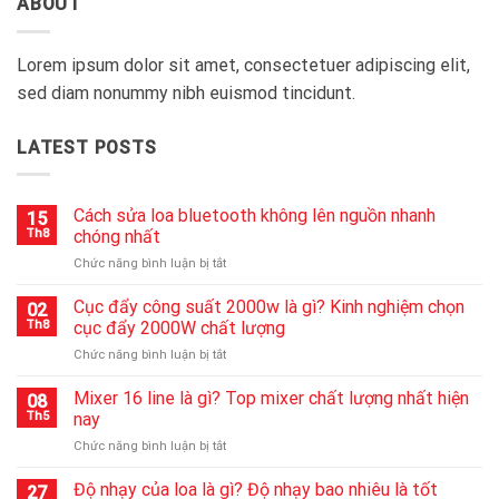
ABOUT
Lorem ipsum dolor sit amet, consectetuer adipiscing elit,
sed diam nonummy nibh euismod tincidunt.
LATEST POSTS
Cách sửa loa bluetooth không lên nguồn nhanh
15
Th8
chóng nhất
ở
Chức năng bình luận bị tắt
Cách
sửa
Cục đẩy công suất 2000w là gì? Kinh nghiệm chọn
02
loa
Th8
cục đẩy 2000W chất lượng
bluetooth
ở
Chức năng bình luận bị tắt
không
Cục
lên
đẩy
Mixer 16 line là gì? Top mixer chất lượng nhất hiện
nguồn
08
công
nhanh
Th5
nay
suất
chóng
ở
Chức năng bình luận bị tắt
2000w
nhất
Mixer
là
16
Độ nhạy của loa là gì? Độ nhạy bao nhiêu là tốt
gì?
27