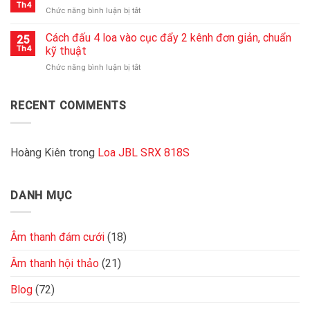
line
Kinh
Th4
ở
Chức năng bình luận bị tắt
là
nghiệm
Độ
gì?
chọn
nhạy
Cách đấu 4 loa vào cục đẩy 2 kênh đơn giản, chuẩn
Top
25
cục
của
Th4
kỹ thuật
mixer
đẩy
loa
chất
2000W
ở
Chức năng bình luận bị tắt
là
lượng
chất
Cách
gì?
nhất
lượng
đấu
Độ
hiện
4
RECENT COMMENTS
nhạy
nay
loa
bao
vào
nhiêu
cục
là
đẩy
Hoàng Kiên
trong
Loa JBL SRX 818S
tốt
2
kênh
đơn
DANH MỤC
giản,
chuẩn
kỹ
thuật
Âm thanh đám cưới
(18)
Âm thanh hội thảo
(21)
Blog
(72)